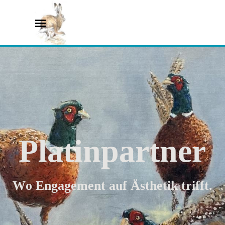
Direkt zum Seiteninhalt
Menü überspringen
Menü überspringen
Platinpartner
Wo Engagement auf Ästhetik trifft.