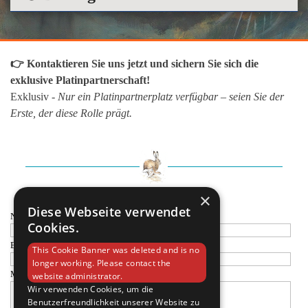
👉
Kontaktieren Sie uns jetzt und sichern Sie sich die
exklusive Platinpartnerschaft!
Exklusiv -
Nur ein Platinpartnerplatz verfügbar – seien Sie der
Erste, der diese Rolle prägt.
×
Diese Webseite verwendet
Name:
Cookies.
E-Mail:
This Cookie Banner was deleted and is no
longer working. Please contact the
Mitteilung:
website administrator.
Wir verwenden Cookies, um die
Benutzerfreundlichkeit unserer Website zu