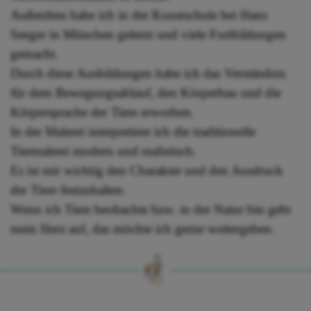
Außerdem habe ich in der Kunstschule bei Hans
Seeger in München gelernt und viele Fortbildungen
gemacht.
Durch diese Ausbildungen habe ich das Verständnis
für dem Bewegungsablauf, den Körperbau und die
Körpersprache der Tiere erworben.
In der Malerei interpretiere ich die traditionelle
Tiermalerei modern und realistisch.
Es ist mir wichtig den Charakter und den Ausdruck
der Tiere festzuhalten.
Wenn ich Tiere beobachte bzw. in der Natur bin geht
mein Herz auf, das möchte ich gerne weitergeben.