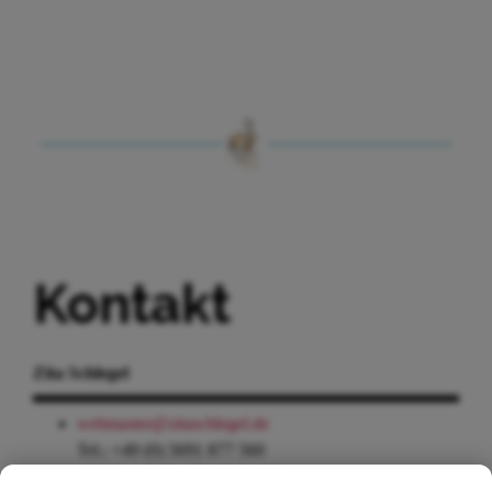
Kontakt
Zita Schlegel
webmaster@zitaschlegel.de
Tel.: +49 (0) 5691 877 560
Mobil: +49 (0) 170 65 80 575